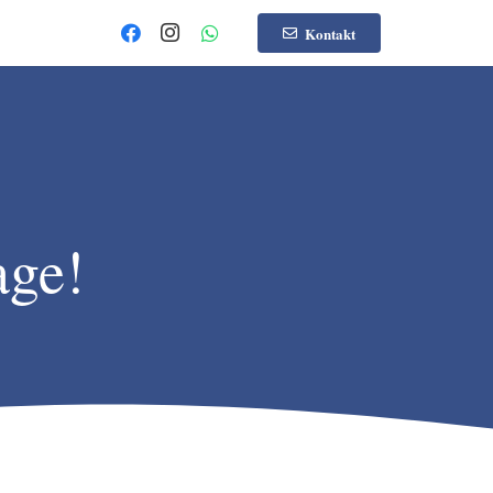
Kontakt
age!